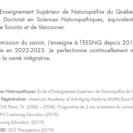
’Enseignement Supérieur de Naturopathie du Québec
Doctorat en Sciences Naturopathiques, équivalent
Toronto et de Vancouver.
smission du savoir, j’enseigne à l’EESNQ depuis 2017
cole en 2022-2023. Je perfectionne continuellement
e la santé intégrative.
ces Naturopathiques
- École d'Enseignement Supérieur de Naturopathie 
 Régénératives -
American Academy of Anti-Aging Medicne (A4M) Boca Ra
CCN) Plano, Tx. (2006 – 2008) - Programme de 2 ans et examen du conseil
FH Continuing Education (2019)
inuing Education (2019)
CBD
- ECS Therapeutics (2019)