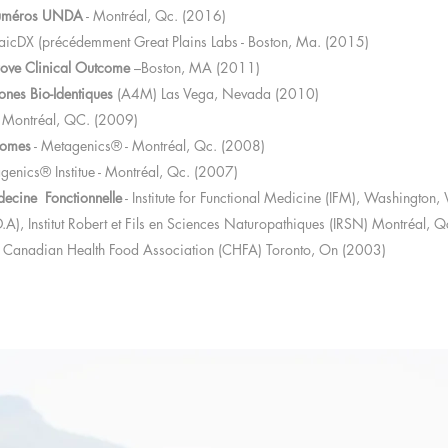
 Numéros UNDA
- Montréal, Qc. (2016)​
aicDX (précédemment Great Plains Labs - Boston, Ma. (2015)
rove Clinical Outcome
–Boston, MA (2011)
es Bio-Identiques
(A4M) Las Vega, Nevada (2010)
 Montréal, QC. (2009)
comes
- Metagenics® - Montréal, Qc. (2008)
genics® Institue - Montréal, Qc. (2007)
decine Fonctionnelle
- Institute for Functional Medicine (IFM), Washingto
A), Institut Robert et Fils en Sciences Naturopathiques (IRSN) Montréal, 
 Canadian Health Food Association (CHFA) Toronto, On (2003)